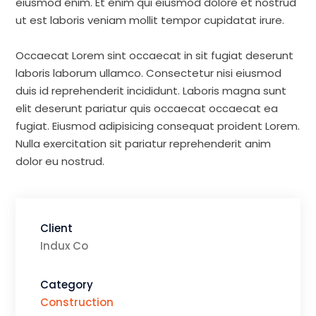
eiusmod enim. Et enim qui eiusmod dolore et nostrud
ut est laboris veniam mollit tempor cupidatat irure.
Occaecat Lorem sint occaecat in sit fugiat deserunt
laboris laborum ullamco. Consectetur nisi eiusmod
duis id reprehenderit incididunt. Laboris magna sunt
elit deserunt pariatur quis occaecat occaecat ea
fugiat. Eiusmod adipisicing consequat proident Lorem.
Nulla exercitation sit pariatur reprehenderit anim
dolor eu nostrud.
Client
Indux Co
Category
Construction