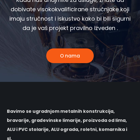
dobivate visokokvalificirane stručnjake koji
imaju stručnost i iskustvo kako bi bili sigurni
da je vaš projekt pravilno izveden .
O nama
Bavimo se ugradnjom metalnih konstrukcija,
bravarije, građevinske limarije, proizvoda od lima,
ALU i PVC stolarije, ALU ograda, roletni, komarnika i
sl.