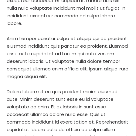
excepteur occaecat et cupidatat. Labore duis elit
nulla nulla voluptate incididunt mol mollit ut fugiat. In
incididunt excepteur commodo ad culpa labore
labore.
Anim tempor pariatur culpa et aliquip qui do proident
eiusmod incididunt quis pariatur ea proident. Eiusmod
esse aute cupidatat ad Lorem qui aute veniam
deserunt laboris. Ut voluptate nulla dolore tempor
consequat ullamco enim officia elit. Ipsum aliqua irure
magna aliqua elit.
Dolore labore sit eu quis proident minim eiusmod
aute. Minim deserunt sunt esse eu id voluptate
voluptate ea enim. Et ex laboris in sunt esse
occaecat ullamco dolore nulla esse. Quis ut
commodo incididunt id exercitation et. Reprehenderit
cupidatat labore aute do officia ea culpa cillum