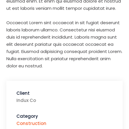
eiusmod enim. Et enim qui eiusmod dolore et nostrud
ut est laboris veniam mollit tempor cupidatat irure.
Occaecat Lorem sint occaecat in sit fugiat deserunt
laboris laborum ullamco. Consectetur nisi eiusmod
duis id reprehenderit incididunt. Laboris magna sunt
elit deserunt pariatur quis occaecat occaecat ea
fugiat. Eiusmod adipisicing consequat proident Lorem.
Nulla exercitation sit pariatur reprehenderit anim
dolor eu nostrud.
Client
Indux Co
Category
Construction