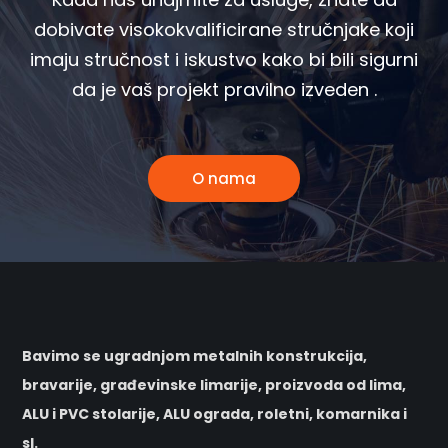
dobivate visokokvalificirane stručnjake koji
imaju stručnost i iskustvo kako bi bili sigurni
da je vaš projekt pravilno izveden .
O nama
Bavimo se ugradnjom metalnih konstrukcija,
bravarije, građevinske limarije, proizvoda od lima,
ALU i PVC stolarije, ALU ograda, roletni, komarnika i
sl.