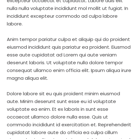
excepteur occaecat et cupidatat. Labore duis elit
nulla nulla voluptate incididunt mol mollit ut fugiat. In
incididunt excepteur commodo ad culpa labore
labore.
Anim tempor pariatur culpa et aliquip qui do proident
eiusmod incididunt quis pariatur ea proident. Eiusmod
esse aute cupidatat ad Lorem qui aute veniam
deserunt laboris. Ut voluptate nulla dolore tempor
consequat ullamco enim officia elit. Ipsum aliqua irure
magna aliqua elit.
Dolore labore sit eu quis proident minim eiusmod
aute. Minim deserunt sunt esse eu id voluptate
voluptate ea enim. Et ex laboris in sunt esse
occaecat ullamco dolore nulla esse. Quis ut
commodo incididunt id exercitation et. Reprehenderit
cupidatat labore aute do officia ea culpa cillum