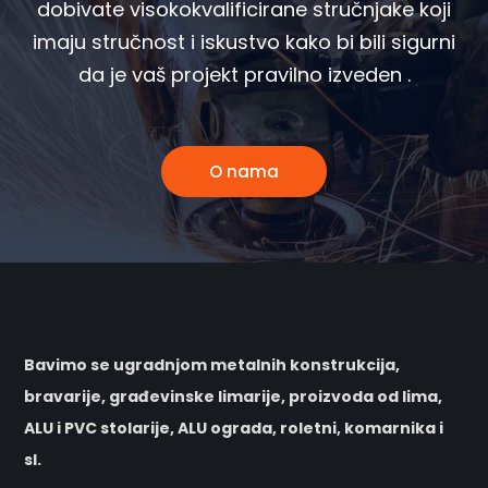
dobivate visokokvalificirane stručnjake koji
imaju stručnost i iskustvo kako bi bili sigurni
da je vaš projekt pravilno izveden .
O nama
Bavimo se ugradnjom metalnih konstrukcija,
bravarije, građevinske limarije, proizvoda od lima,
ALU i PVC stolarije, ALU ograda, roletni, komarnika i
sl.