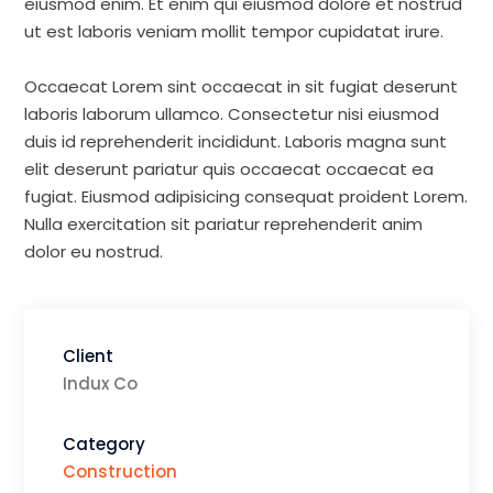
eiusmod enim. Et enim qui eiusmod dolore et nostrud
ut est laboris veniam mollit tempor cupidatat irure.
Occaecat Lorem sint occaecat in sit fugiat deserunt
laboris laborum ullamco. Consectetur nisi eiusmod
duis id reprehenderit incididunt. Laboris magna sunt
elit deserunt pariatur quis occaecat occaecat ea
fugiat. Eiusmod adipisicing consequat proident Lorem.
Nulla exercitation sit pariatur reprehenderit anim
dolor eu nostrud.
Client
Indux Co
Category
Construction