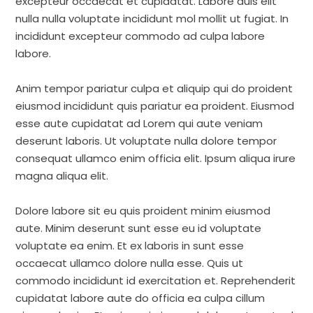
excepteur occaecat et cupidatat. Labore duis elit
nulla nulla voluptate incididunt mol mollit ut fugiat. In
incididunt excepteur commodo ad culpa labore
labore.
Anim tempor pariatur culpa et aliquip qui do proident
eiusmod incididunt quis pariatur ea proident. Eiusmod
esse aute cupidatat ad Lorem qui aute veniam
deserunt laboris. Ut voluptate nulla dolore tempor
consequat ullamco enim officia elit. Ipsum aliqua irure
magna aliqua elit.
Dolore labore sit eu quis proident minim eiusmod
aute. Minim deserunt sunt esse eu id voluptate
voluptate ea enim. Et ex laboris in sunt esse
occaecat ullamco dolore nulla esse. Quis ut
commodo incididunt id exercitation et. Reprehenderit
cupidatat labore aute do officia ea culpa cillum