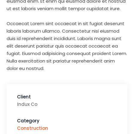
eiusmod enim. Et enim qui eiusmod dolore et nostrud
ut est laboris veniam mollit tempor cupidatat irure.
Occaecat Lorem sint occaecat in sit fugiat deserunt
laboris laborum ullamco. Consectetur nisi eiusmod
duis id reprehenderit incididunt. Laboris magna sunt
elit deserunt pariatur quis occaecat occaecat ea
fugiat. Eiusmod adipisicing consequat proident Lorem.
Nulla exercitation sit pariatur reprehenderit anim
dolor eu nostrud.
Client
Indux Co
Category
Construction