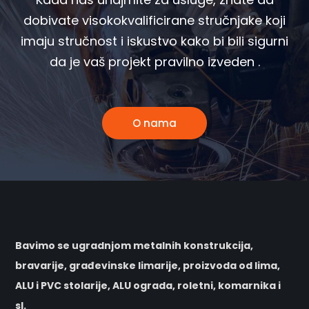
dobivate visokokvalificirane stručnjake koji
imaju stručnost i iskustvo kako bi bili sigurni
da je vaš projekt pravilno izveden .
O nama
Bavimo se ugradnjom metalnih konstrukcija,
bravarije, građevinske limarije, proizvoda od lima,
ALU i PVC stolarije, ALU ograda, roletni, komarnika i
sl.