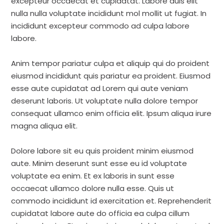
excepteur occaecat et cupidatat. Labore duis elit
nulla nulla voluptate incididunt mol mollit ut fugiat. In
incididunt excepteur commodo ad culpa labore
labore.
Anim tempor pariatur culpa et aliquip qui do proident
eiusmod incididunt quis pariatur ea proident. Eiusmod
esse aute cupidatat ad Lorem qui aute veniam
deserunt laboris. Ut voluptate nulla dolore tempor
consequat ullamco enim officia elit. Ipsum aliqua irure
magna aliqua elit.
Dolore labore sit eu quis proident minim eiusmod
aute. Minim deserunt sunt esse eu id voluptate
voluptate ea enim. Et ex laboris in sunt esse
occaecat ullamco dolore nulla esse. Quis ut
commodo incididunt id exercitation et. Reprehenderit
cupidatat labore aute do officia ea culpa cillum