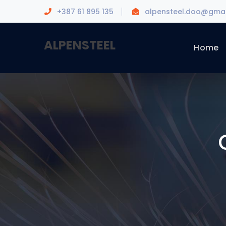
+387 61 895 135
alpensteel.doo@gmai
ALPENSTEEL
Home