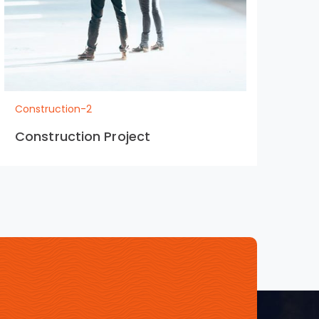
Construction-2
Con
Construction Project
Co