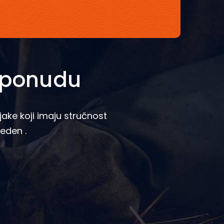
i ponudu
ake koji imaju stručnost
veden .