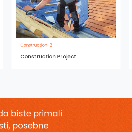
Construction-2
Construction Project
da biste primali
esti, posebne