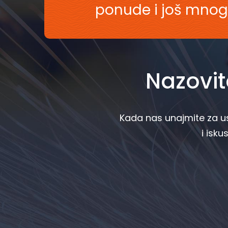
ponude i još mnog
Nazovit
Kada nas unajmite za us
i isku