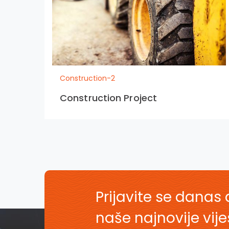
Construction-2
Construction Project
Prijavite se danas 
naše najnovije vij