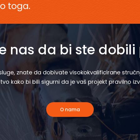
o toga.
e nas da bi ste dobil
luge, znate da dobivate visokokvalificirane stručnj
stvo kako bi bili sigurni da je vaš projekt pravilno iz
O nama