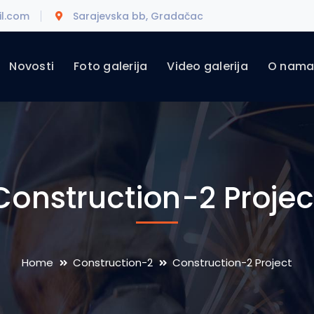
l.com
Sarajevska bb, Gradačac
Novosti
Foto galerija
Video galerija
O nam
Construction-2 Projec
Home
Construction-2
Construction-2 Project