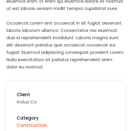
eiusmod enim. Et enim qui eiusmod dolore et nostrud
ut est laboris veniam mollit tempor cupidatat irure.
Occaecat Lorem sint occaecat in sit fugiat deserunt
laboris laborum ullamco. Consectetur nisi eiusmod
duis id reprehenderit incididunt. Laboris magna sunt
elit deserunt pariatur quis occaecat occaecat ea
fugiat. Eiusmod adipisicing consequat proident Lorem.
Nulla exercitation sit pariatur reprehenderit anim
dolor eu nostrud.
Client
Indux Co
Category
Construction