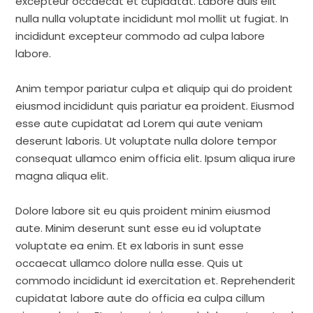
excepteur occaecat et cupidatat. Labore duis elit
nulla nulla voluptate incididunt mol mollit ut fugiat. In
incididunt excepteur commodo ad culpa labore
labore.
Anim tempor pariatur culpa et aliquip qui do proident
eiusmod incididunt quis pariatur ea proident. Eiusmod
esse aute cupidatat ad Lorem qui aute veniam
deserunt laboris. Ut voluptate nulla dolore tempor
consequat ullamco enim officia elit. Ipsum aliqua irure
magna aliqua elit.
Dolore labore sit eu quis proident minim eiusmod
aute. Minim deserunt sunt esse eu id voluptate
voluptate ea enim. Et ex laboris in sunt esse
occaecat ullamco dolore nulla esse. Quis ut
commodo incididunt id exercitation et. Reprehenderit
cupidatat labore aute do officia ea culpa cillum