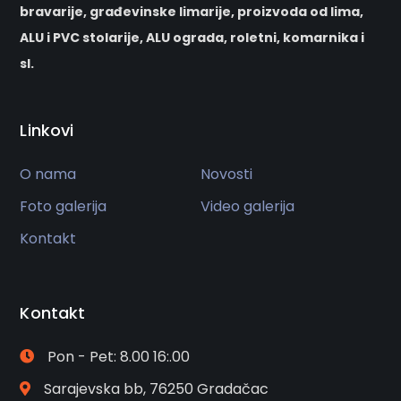
bravarije, građevinske limarije, proizvoda od lima,
ALU i PVC stolarije, ALU ograda, roletni, komarnika i
sl.
Linkovi
O nama
Novosti
Foto galerija
Video galerija
Kontakt
Kontakt
Pon - Pet: 8.00 16:.00
Sarajevska bb, 76250 Gradačac