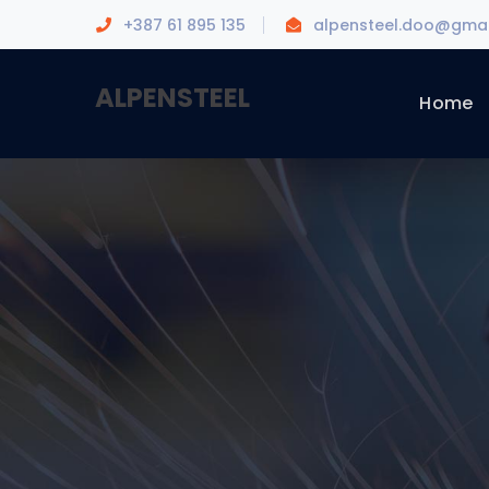
+387 61 895 135
alpensteel.doo@gmai
ALPENSTEEL
Home