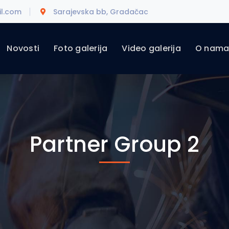
l.com
Sarajevska bb, Gradačac
Novosti
Foto galerija
Video galerija
O nam
Partner Group 2