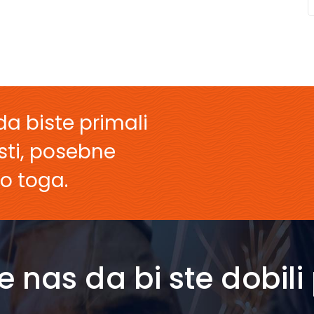
da biste primali
esti, posebne
o toga.
e nas da bi ste dobil