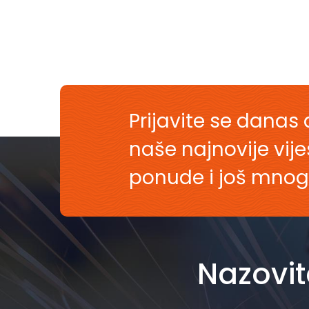
Prijavite se danas 
naše najnovije vij
ponude i još mnog
Nazovit