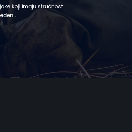
ake koji imaju stručnost
veden .