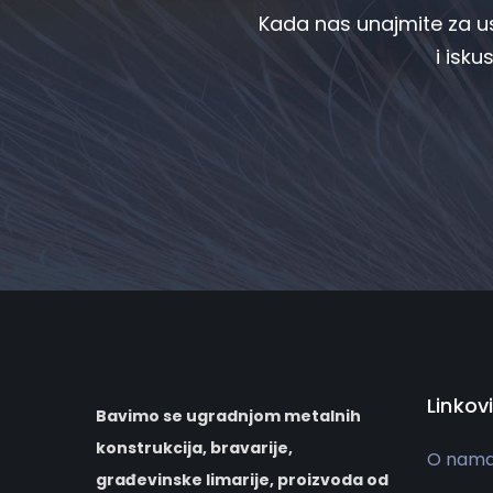
Kada nas unajmite za us
i isku
Linkovi
Bavimo se ugradnjom metalnih
konstrukcija, bravarije,
O nam
građevinske limarije, proizvoda od